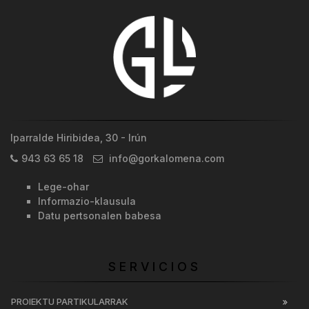
Iparralde Hiribidea, 30 - Irún
943 63 65 18
info@gorkalomena.com
Lege-ohar
Informazio-klausula
Datu pertsonalen babesa
SERVICIOS
PROIEKTU PARTIKULARRAK