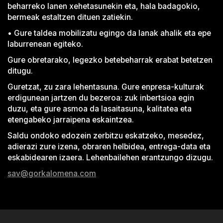
beharreko lanen xehetasunekin eta, hala badagokio,
bermeak estaltzen dituen zatiekin.
• Gure taldea mobilizatu egingo da lanak ahalik eta epe
laburrenean egiteko.
Gure obretarako, legezko betebeharrak erabat betetzen
ditugu.
Guretzat, zu zara lehentasuna. Gure enpresa-kulturak
erdigunean jartzen du bezeroa: zuk inbertsioa egin
duzu, eta gure asmoa da lasaitasuna, kalitatea eta
etengabeko jarraipena eskaintzea.
Saldu ondoko edozein zerbitzu eskatzeko, mesedez,
adierazi zure izena, obraren helbidea, entrega-data eta
eskabidearen izaera. Lehenbailehen erantzungo dizugu.
sav@gorkalomena.com