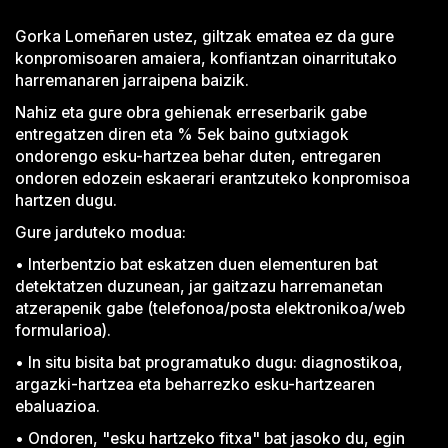
Gorka Lomeñaren ustez, giltzak ematea ez da gure
konpromisoaren amaiera, konfiantzan oinarritutako
harremanaren jarraipena baizik.
Nahiz eta gure obra gehienak erreserbarik gabe
entregatzen diren eta % 5ek baino gutxiagok
ondorengo esku-hartzea behar duten, entregaren
ondoren edozein eskaerari erantzuteko konpromisoa
hartzen dugu.
Gure jarduteko modua:
• Interbentzio bat eskatzen duen elementuren bat
detektatzen duzunean, jar gaitzazu harremanetan
atzerapenik gabe (telefonoa/posta elektronikoa/web
formularioa).
• In situ bisita bat programatuko dugu: diagnostikoa,
argazki-hartzea eta beharrezko esku-hartzearen
ebaluazioa.
• Ondoren, "esku hartzeko fitxa" bat jasoko du, egin